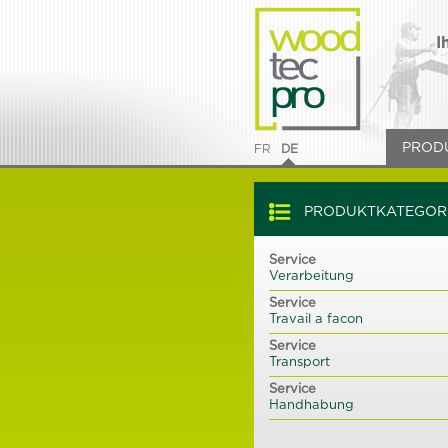
I
PROD
FR
DE
PRODUKTKATEGOR
Service
Verarbeitung
Service
Travail a facon
Service
Transport
Service
Handhabung
Service