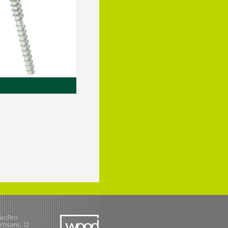
ecPro
tisans, 12