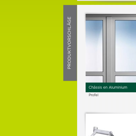
Verleih
Service
Schulung
PRODUKTVORSCHLÄGE
Holz
Brettschichtholz
Holz
Hartholz
Holz
Lvl, Ultralam
Holz
Holzbalken in l
Holz
Kvh – keilgezinkt und gehob
Holz
Châssis en Aluminium
Weißtanne, gehobelt
Profel
Holz
Weißtanne, trocken
Holz
Weißtanne, unbearbeitet
Holz
Zedernholz