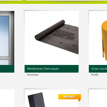
elt
Membranes Pare-pluie
Scies cloc
Proclima
Profit