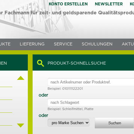
KONTO ERSTELLEN
NEWSLETTER
K
hr Fachmann für zeit- und geldsparende Qualitätsprod
UKTE
LIEFERUNG
SERVICE
SCHULUNGEN
AKTU
IEN
PRODUKT-SCHNELLSUCHE
Beispiel: 010111122201
oder
Beispiel: Schleifmittel, Platte
oder