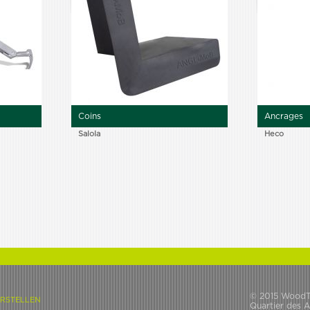
Coins
Ancrages
Salola
Heco
© 2015 WoodT
ERSTELLEN
Quartier des Ar