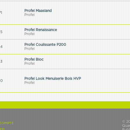
Profel Maasland
71
Profel
Profel Renaissance
95
Profel
Profel Coulissante P200
94
Profel
Profel Bloc
93
Profel
Profel Look Menuiserie Bois HVP
80
Profel
© 2
 COMPTE
Quar
ER
B-6