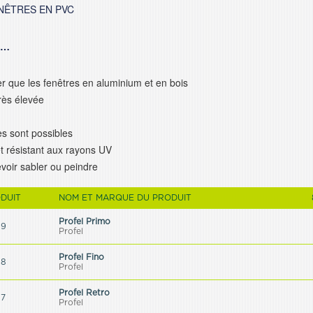
NÊTRES EN PVC
 …
 que les fenêtres en aluminium et en bois
très élevée
es sont possibles
 et résistant aux rayons UV
evoir sabler ou peindre
ODUIT
NOM ET MARQUE DU PRODUIT
Profel Primo
99
Profel
Profel Fino
98
Profel
Profel Retro
97
Profel