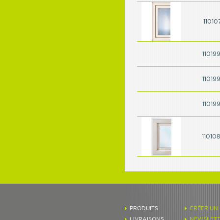
11010
11019
11019
11019
11010
PRODUITS
CRÉER UN
LIVRAISONS
NEWSLETT