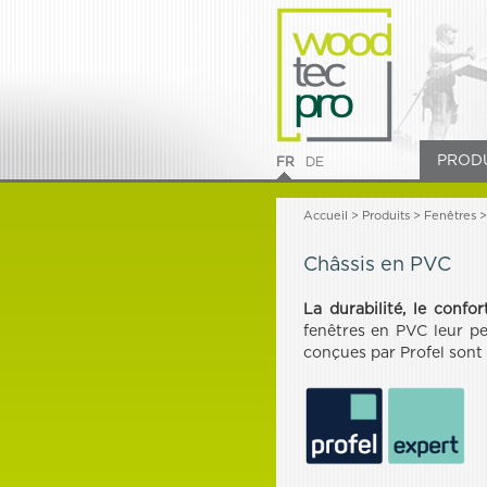
PROD
FR
DE
Accueil
>
Produits
> Fenêtres >
Châssis en PVC
La durabilité, le confor
fenêtres en PVC leur pe
conçues par Profel sont