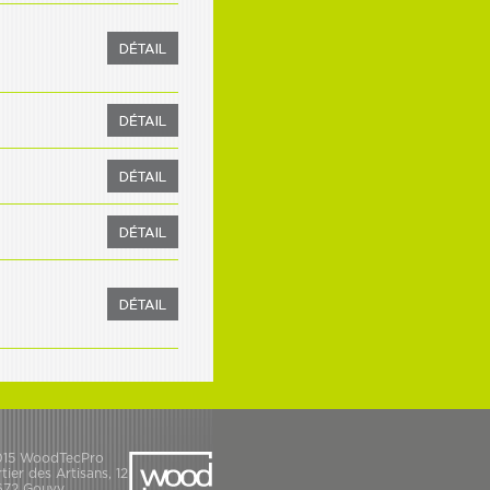
015 WoodTecPro
tier des Artisans, 12
672 Gouvy