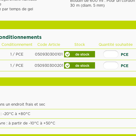
Boudin de 600 ml : Pour un cordon 
e
30 m (diam. 5 mm)
e par temps de gel
conditionnements
Conditionnement
Code Article
Stock
Quantité souhaitée
1 / PCE
050930300101
PCE
1 / PCE
050930300201
PCE
ns un endroit frais et sec
 : -20°C à +80°C
e : à partir de -10°C à +50°C