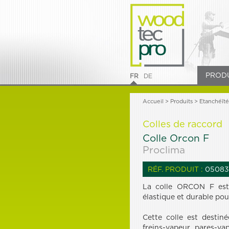
PROD
FR
DE
Accueil
>
Produits
> Etanchéïté
Colles de raccord
Colle Orcon F
Proclima
RÉF. PRODUIT :
05083
La colle ORCON F est u
élastique et durable pour
Cette colle est destin
freins-vapeur, pares-va