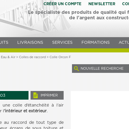
CRÉER UN COMPTE
NEWSLETTER
CO
Le spécialiste des produits de qualité qui
de l'argent aux construc
UITS
LIVRAISONS
SERVICES
FORMATIONS
ACTU
 Eau & Air >
Colles de raccord
> Colle Orcon F
NOUVELLE RECHERCHE
03
IMPRIMER
ne colle d’étanchéité à l’air
 l
’intérieur et extérieur
.
ée au raccord de tout type de
peur, écrans de sous toiture et