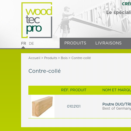
CRÉ
Le spécial
PRODUITS
LIVRAISONS
FR
DE
Accueil
>
Produits
> Bois > Contre-collé
Contre-collé
RÉF. PRODUIT
NOM ET MARQU
Poutre DUO/TRIO
0102101
Best of German