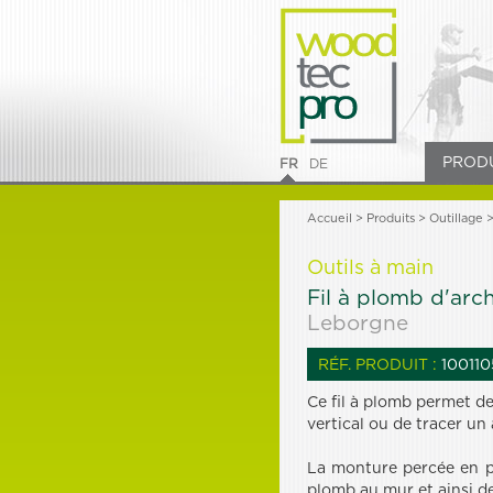
PROD
FR
DE
Accueil
>
Produits
> Outillage 
Outils à main
Fil à plomb d'arc
Leborgne
RÉF. PRODUIT :
100110
Ce fil à plomb permet d
vertical ou de tracer un 
La monture percée en po
plomb au mur et ainsi de 