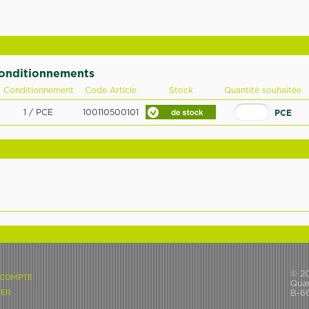
conditionnements
Conditionnement
Code Article
Stock
Quantité souhaitée
1 / PCE
100110500101
PCE
© 2
 COMPTE
Quar
ER
B-6