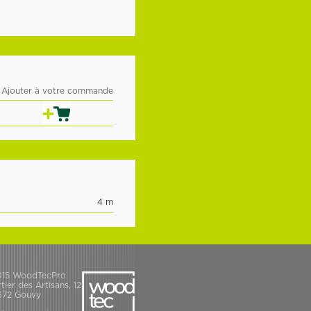
Ajouter à votre commande
4 m
015 WoodTecPro
tier des Artisans, 12
672 Gouvy