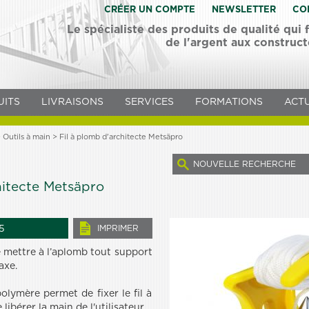
CRÉER UN COMPTE
NEWSLETTER
CO
Le spécialiste des produits de qualité qui
de l'argent aux construc
UITS
LIVRAISONS
SERVICES
FORMATIONS
ACTU
>
Outils à main
> Fil à plomb d'architecte Metsäpro
NOUVELLE RECHERCHE
hitecte Metsäpro
5
IMPRIMER
e mettre à l’aplomb tout support
axe.
lymère permet de fixer le fil à
libérer la main de l'utilisateur.