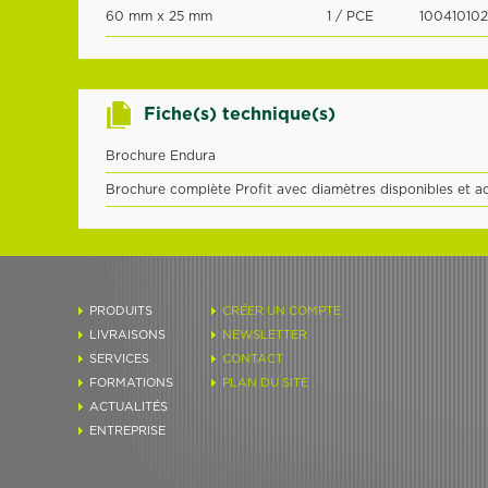
60 mm x 25 mm
1 / PCE
100410102
Fiche(s) technique(s)
Brochure Endura
Brochure complète Profit avec diamètres disponibles et a
PRODUITS
CRÉER UN COMPTE
LIVRAISONS
NEWSLETTER
SERVICES
CONTACT
FORMATIONS
PLAN DU SITE
ACTUALITÉS
ENTREPRISE