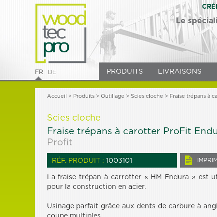
CRÉ
Le spécial
PRODUITS
LIVRAISONS
FR
DE
Accueil
>
Produits
> Outillage >
Scies cloche
> Fraise trépans à c
Scies cloche
Fraise trépans à carotter ProFit End
Profit
RÉF. PRODUIT :
1003101
IMPRI
La fraise trépan à carrotter « HM Endura » est ut
pour la construction en acier.
Usinage parfait grâce aux dents de carbure à ang
coupe multiples.