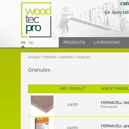
CRÉ
Le spécial
PRODUITS
LIVRAISONS
FR
DE
Accueil
>
Produits
> Isolation > Granules
Granules
RÉF. PRODUIT
NOM ET MARQU
FERMACELL Nid 
0411111
Fermacell
FERMACELL granu
0411112