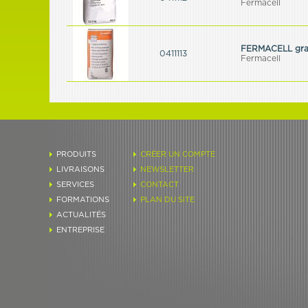
Fermacell
FERMACELL granu
0411113
Fermacell
PRODUITS
CRÉER UN COMPTE
LIVRAISONS
NEWSLETTER
SERVICES
CONTACT
FORMATIONS
PLAN DU SITE
ACTUALITÉS
ENTREPRISE