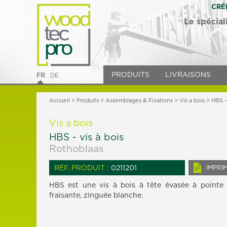
CRÉ
Le spécial
PRODUITS
LIVRAISONS
FR
DE
Accueil
>
Produits
> Assemblages & Fixations >
Vis a bois
> HBS - 
Vis a bois
HBS - vis à bois
Rothoblaas
RÉF. PRODUIT :
0211201
IMPRI
HBS est une vis à bois à tête évasée à pointe
fraisante, zinguée blanche.