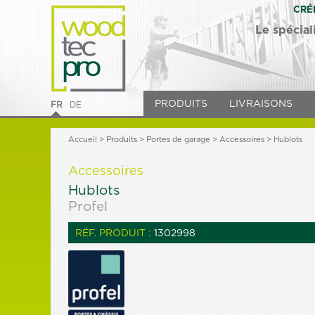
CRÉ
Le spécial
PRODUITS
LIVRAISONS
FR
DE
Accueil
>
Produits
> Portes de garage >
Accessoires
> Hublots
Accessoires
Hublots
Profel
RÉF. PRODUIT :
1302998