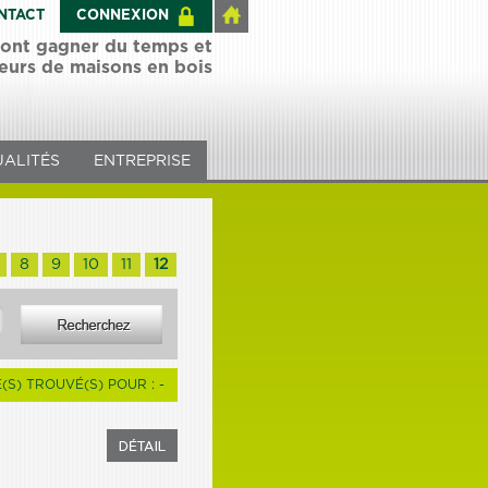
NTACT
CONNEXION
 font gagner du temps et
teurs de maisons en bois
ALITÉS
ENTREPRISE
8
9
10
11
12
E(S) TROUVÉ(S) POUR : -