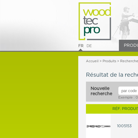
PROD
FR
DE
Accueil
>
Produits
>
Recherch
Résultat de la rec
Nouvelle
recherche
Exemple : 0
RÉF. PRODUI
1005153