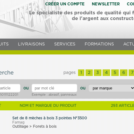
CRÉER UN COMPTE
NEWSLETTER
CO
Le spécialiste des produits de qualité qui
de l'argent aux construc
UITS
LIVRAISONS
SERVICES
FORMATIONS
ACTU
e
herche
pages
1
2
3
4
5
6
7
ou
ou
10111122201
Exemple : abrasif, panneaux
T
NOM ET MARQUE DU PRODUIT
293 ARTICL
Set de 8 mèches à bois 3 pointes N°3500
Famag
Outillage > Forets à bois