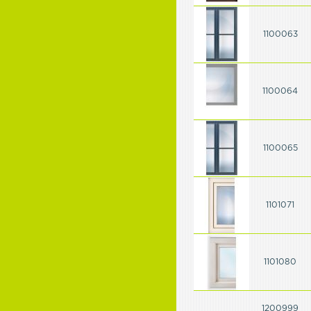
1100063
1100064
1100065
1101071
1101080
1200999