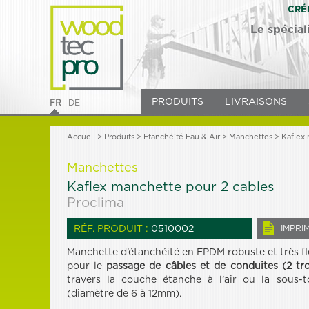
CRÉ
Le spécial
PRODUITS
LIVRAISONS
FR
DE
Accueil
>
Produits
> Etanchéïté Eau & Air >
Manchettes
> Kaflex 
Manchettes
Kaflex manchette pour 2 cables
Proclima
RÉF. PRODUIT :
0510002
IMPRI
Manchette d’étanchéité en EPDM robuste et très fl
pour le
passage de câbles
et de conduites (2 tr
travers la couche étanche à l’air ou la sous-t
(diamètre de 6 à 12mm).