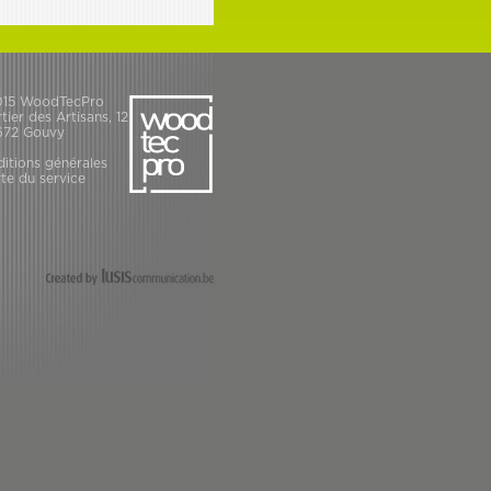
015 WoodTecPro
tier des Artisans, 12
672 Gouvy
itions générales
te du service