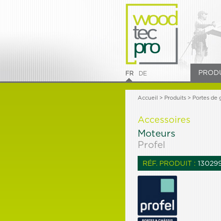
PROD
FR
DE
Accueil
>
Produits
> Portes de 
Accessoires
Moteurs
Profel
RÉF. PRODUIT :
13029