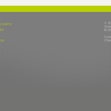
© 2
 COMPTE
Quar
ER
B-6
Cond
Char
ITE