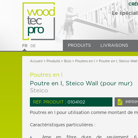
CRÉ
Le spécial
PRODUITS
LIVRAISONS
FR
DE
Accueil
>
Produits
> Bois >
Poutres en l
> Poutre en I, Steico Wal
Poutres en l
Poutre en I, Steico Wall (pour mur)
Steico
RÉF. PRODUIT :
0104102
IMPRI
Poutres en I pour utilisation comme montant de m
Caractéristiques particulières :
• âme en fibre dure de seulement 