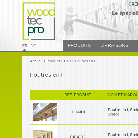
CRÉ
Le spécial
PRODUITS
LIVRAISONS
FR
DE
Accueil
>
Produits
> Bois > Poutres en l
Poutres en l
RÉF. PRODUIT
NOM ET MARQU
Poutre en I, Stei
0104101
Steico
Poutre en I, Ste
0104102