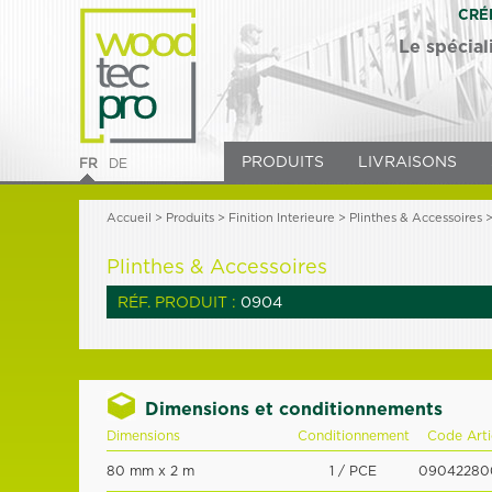
CRÉ
Le spécial
PRODUITS
LIVRAISONS
FR
DE
Accueil
>
Produits
> Finition Interieure >
Plinthes & Accessoires
Plinthes & Accessoires
RÉF. PRODUIT :
0904
Dimensions et conditionnements
Dimensions
Conditionnement
Code Arti
80 mm x 2 m
1 / PCE
09042280