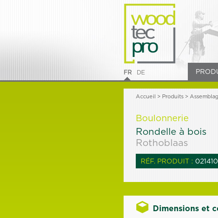
PROD
FR
DE
Accueil
>
Produits
> Assemblage
Boulonnerie
Rondelle à bois
Rothoblaas
RÉF. PRODUIT :
021410
Dimensions et 