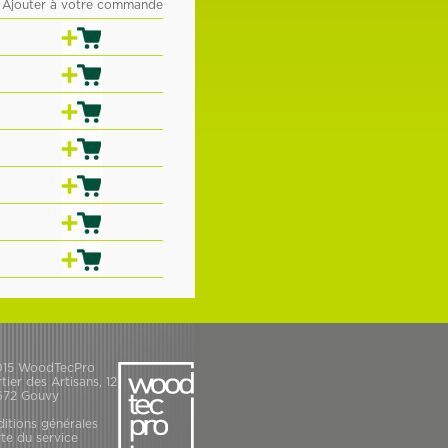
Ajouter à votre commande
015 WoodTecPro
tier des Artisans, 12
672 Gouvy
itions générales
te du service