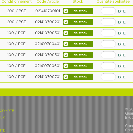
Conditionnement
Code Article
Stock
Quantité souhaitée
200 / PCE
021410700101
BTE
200 / PCE
021410700201
BTE
100 / PCE
021410700301
BTE
100 / PCE
021410700401
BTE
100 / PCE
021410700501
BTE
100 / PCE
021410700601
BTE
100 / PCE
021410700701
BTE
© 2
 COMPTE
Quar
ER
B-6
Cond
Char
ITE