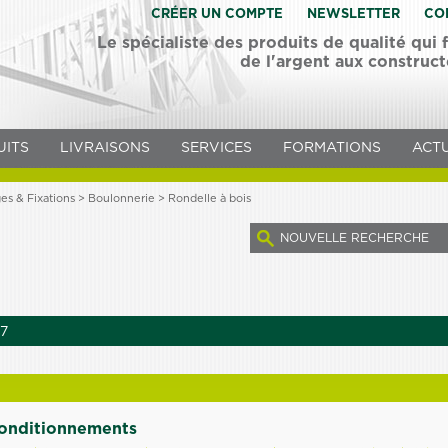
CRÉER UN COMPTE
NEWSLETTER
CO
Le spécialiste des produits de qualité qui
de l'argent aux construc
UITS
LIVRAISONS
SERVICES
FORMATIONS
ACTU
s & Fixations >
Boulonnerie
> Rondelle à bois
NOUVELLE RECHERCHE
7
conditionnements