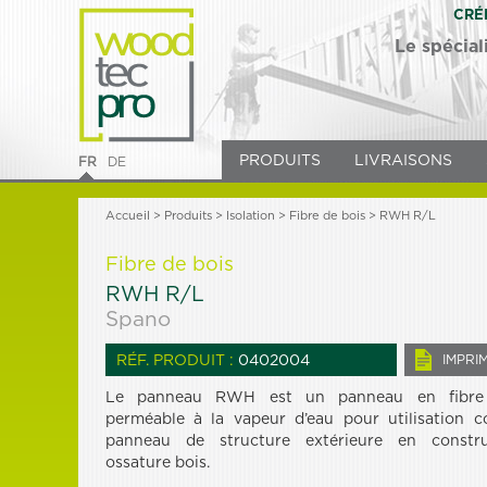
CRÉ
Le spécial
PRODUITS
LIVRAISONS
FR
DE
Accueil
>
Produits
> Isolation >
Fibre de bois
> RWH R/L
Fibre de bois
RWH R/L
Spano
RÉF. PRODUIT :
0402004
IMPRI
Le panneau RWH est un panneau en fibre
perméable à la vapeur d’eau pour utilisation 
panneau de structure extérieure en constru
ossature bois.