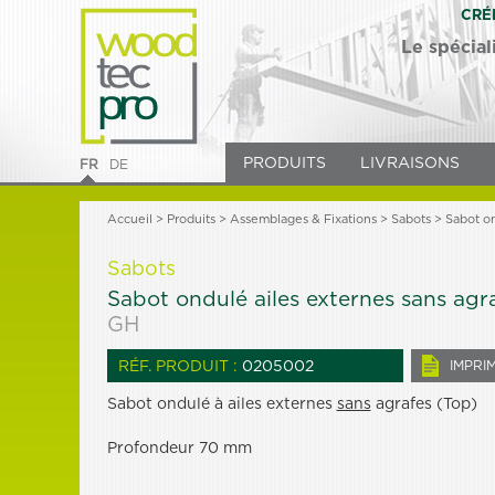
CRÉ
Le spécial
PRODUITS
LIVRAISONS
FR
DE
Accueil
>
Produits
> Assemblages & Fixations >
Sabots
> Sabot on
Sabots
Sabot ondulé ailes externes sans ag
GH
RÉF. PRODUIT :
0205002
IMPRI
Sabot ondulé à ailes externes
sans
agrafes (Top)
Profondeur 70 mm