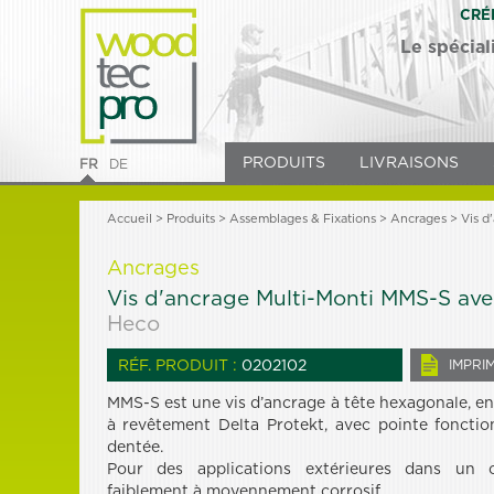
CRÉ
Le spécial
PRODUITS
LIVRAISONS
FR
DE
Accueil
>
Produits
> Assemblages & Fixations >
Ancrages
> Vis d
Ancrages
Vis d'ancrage Multi-Monti MMS-S ave
Heco
RÉF. PRODUIT :
0202102
IMPRI
MMS-S est une vis d’ancrage à tête hexagonale, en
à revêtement Delta Protekt, avec pointe fonctio
dentée.
Pour des applications extérieures dans un c
faiblement à moyennement corrosif.