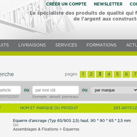
CRÉER UN COMPTE
NEWSLETTER
CO
Le spécialiste des produits de qualité qui
de l'argent aux construc
UITS
LIVRAISONS
SERVICES
FORMATIONS
ACTU
e
herche
pages
1
2
3
4
5
6
7
ou
ou
10111122201
Exemple : abrasif, panneaux
T
NOM ET MARQUE DU PRODUIT
293 ARTICL
Equerre d'ancrage (Typ 65/90S 2,5) haut. 90 * 90 * 65 * 2,5 mm
GH
Assemblages & Fixations > Equerres