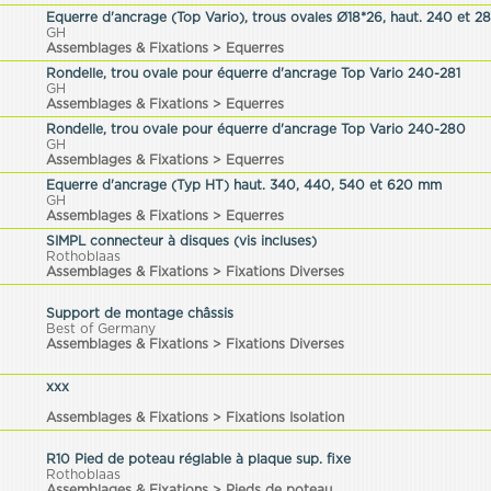
Equerre d'ancrage (Top Vario), trous ovales Ø18*26, haut. 240 et 
GH
Assemblages & Fixations > Equerres
Rondelle, trou ovale pour équerre d'ancrage Top Vario 240-281
GH
Assemblages & Fixations > Equerres
Rondelle, trou ovale pour équerre d'ancrage Top Vario 240-280
GH
Assemblages & Fixations > Equerres
Equerre d'ancrage (Typ HT) haut. 340, 440, 540 et 620 mm
GH
Assemblages & Fixations > Equerres
SIMPL connecteur à disques (vis incluses)
Rothoblaas
Assemblages & Fixations > Fixations Diverses
Support de montage châssis
Best of Germany
Assemblages & Fixations > Fixations Diverses
xxx
Assemblages & Fixations > Fixations Isolation
R10 Pied de poteau réglable à plaque sup. fixe
Rothoblaas
Assemblages & Fixations > Pieds de poteau