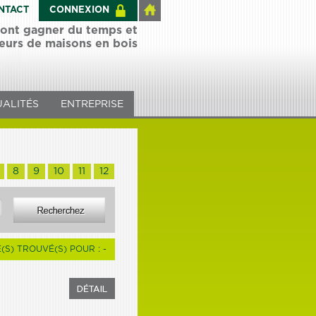
NTACT
CONNEXION
 font gagner du temps et
teurs de maisons en bois
ALITÉS
ENTREPRISE
8
9
10
11
12
E(S) TROUVÉ(S) POUR : -