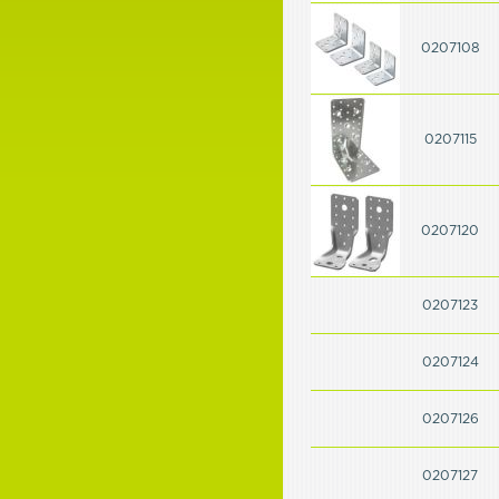
0207108
0207115
0207120
0207123
0207124
0207126
0207127