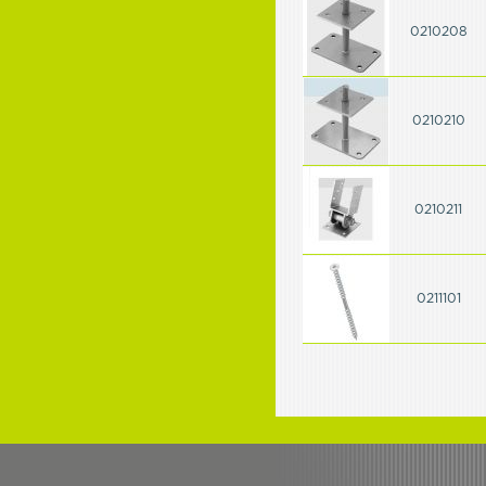
0210208
0210210
0210211
0211101