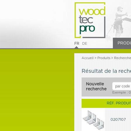
PROD
FR
DE
Accueil
>
Produits
>
Recherch
Résultat de la rec
Nouvelle
recherche
Exemple : 0
RÉF. PRODUI
0207107