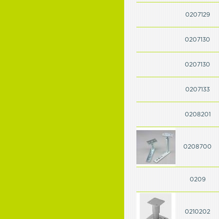
0207129
0207130
0207130
0207133
0208201
0208700
0209
0210202