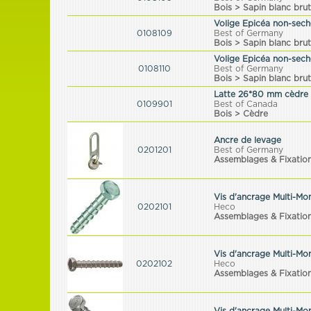
Bois > Sapin blanc brut
Volige Epicéa non-seché
0108109
Best of Germany
Bois > Sapin blanc brut
Volige Epicéa non-seché
0108110
Best of Germany
Bois > Sapin blanc brut
Latte 26*80 mm cèdre 
0109901
Best of Canada
Bois > Cèdre
Ancre de levage
0201201
Best of Germany
Assemblages & Fixatio
Vis d'ancrage Multi-Mo
0202101
Heco
Assemblages & Fixatio
Vis d'ancrage Multi-Mo
0202102
Heco
Assemblages & Fixatio