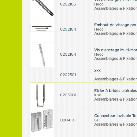
Vis d'ancrage Multi-Mo
0202103
Heco
Assemblages & Fixatio
Embout de vissage po
0202104
Heco
Assemblages & Fixatio
Vis d'ancrage Multi-Mo
0202104
Heco
Assemblages & Fixatio
xxx
0202501
Assemblages & Fixatio
Etrier à brides latérale
0203601
Iuse
Assemblages & Fixation
Connecteur invisible T
0204101
GH
Assemblages & Fixatio