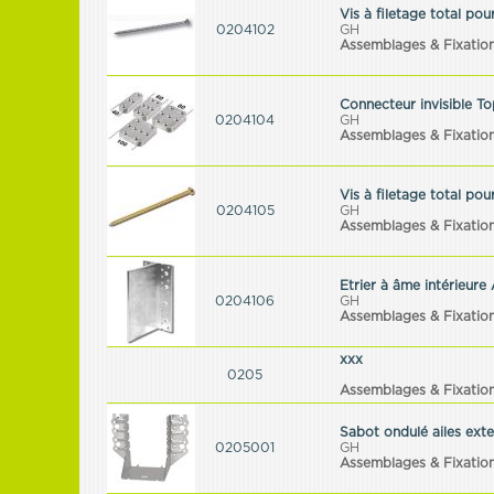
Vis à filetage total po
0204102
GH
Assemblages & Fixatio
Connecteur invisible T
0204104
GH
Assemblages & Fixatio
Vis à filetage total po
0204105
GH
Assemblages & Fixatio
Etrier à âme intérieure
0204106
GH
Assemblages & Fixatio
xxx
0205
Assemblages & Fixatio
Sabot ondulé ailes ext
0205001
GH
Assemblages & Fixatio