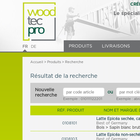
CRÉ
Le spécial
PRODUITS
LIVRAISONS
FR
DE
Accueil
>
Produits
>
Recherche
Résultat de la recherche
Nouvelle
ou
recherche
Exemple : 010111122201
Exemple : abr
RÉF. PRODUIT
NOM ET MARQUE 
Latte Epicéa sechée, ca
0108101
Best of Germany
Bois > Sapin blanc brut
Latte Epicéa non-sechée
0108103
Best of Germany